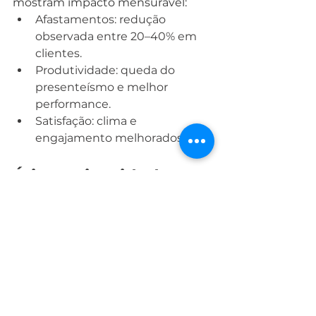
mostram impacto mensurável:
Afastamentos: redução 
observada entre 20–40% em 
clientes.
Produtividade: queda do 
presenteísmo e melhor 
performance.
Satisfação: clima e 
engajamento melhorados.
Ética, privacidade e 
governança de dados
Privacidade e ética são pilares. 
Práticas adotadas:
Consentimento explícito e 
transparência sobre uso de 
dados.