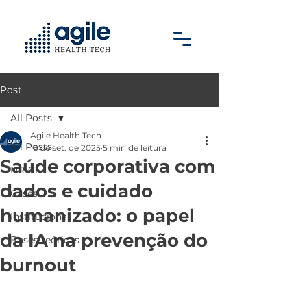
Post
All Posts
Agile Health Tech
All Posts
16 de set. de 2025
5 min de leitura
Saúde corporativa com
NR-01
dados e cuidado
Cases
humanizado: o papel
Institucional
da IA na prevenção do
Bases teóricas
burnout