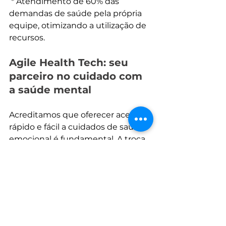
 * Atendimento de 60% das 
demandas de saúde pela própria 
equipe, otimizando a utilização de 
recursos.
Agile Health Tech: seu 
parceiro no cuidado com 
a saúde mental
Acreditamos que oferecer acesso 
rápido e fácil a cuidados de saúde 
emocional é fundamental. A troca 
de mensagens é a forma de 
interação preferida por 90% dos 
brasileiros, de todas as faixas 
etárias e níveis socioeconômicos.
A Agile Health Tech é a ferramenta 
mais rápida e eficaz para melhorar 