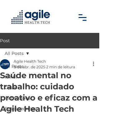
Post
All Posts
Agile Health Tech
All Posts
8 de abr. de 2025
2 min de leitura
Saúde mental no
NR-01
trabalho: cuidado
Cases
proativo e eficaz com a
Institucional
Agile Health Tech
Bases teóricas