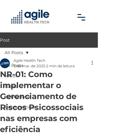
Post
All Posts
Agile Health Tech
All Posts
2 de mai. de 2025
2 min de leitura
NR-01: Como
NR-01
implementar o
Cases
Gerenciamento de
Institucional
Riscos Psicossociais
Bases teóricas
nas empresas com
eficiência