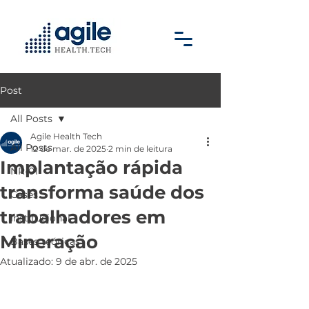
Post
All Posts
Agile Health Tech
All Posts
12 de mar. de 2025
2 min de leitura
Implantação rápida
NR-01
transforma saúde dos
Cases
trabalhadores em
Institucional
Mineração
Bases teóricas
Atualizado:
9 de abr. de 2025