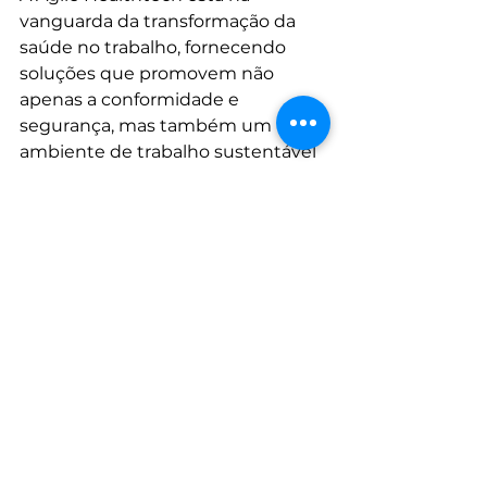
vanguarda da transformação da 
saúde no trabalho, fornecendo 
soluções que promovem não 
apenas a conformidade e 
segurança, mas também um 
ambiente de trabalho sustentável 
e enriquecedor.
Agile Healthtech
gestão de saúde populacional
saúde mental no trabalho
inovação em saúde
bem-estar dos trabalhadores
saúde ocupacional
mineração Nova Xavantina
saúde dos trabalhadores
produtividade e saúde
implementação rápida de saúde
Cases