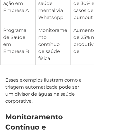
ação em 
saúde 
de 30% em 
Empresa A
mental via 
casos de 
WhatsApp
burnout
Programa 
Monitorame
Aumento 
de Saúde 
nto 
de 25% na 
em 
contínuo 
produtivida
Empresa B
de saúde 
de
física
Esses exemplos ilustram como a 
triagem automatizada pode ser 
um divisor de águas na saúde 
corporativa.
Monitoramento 
Contínuo e 