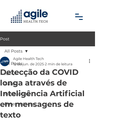
Post
All Posts
Agile Health Tech
All Posts
12 de jun. de 2025
2 min de leitura
Detecção da COVID
NR-01
longa através de
Cases
Inteligência Artificial
Institucional
em mensagens de
Bases teóricas
texto