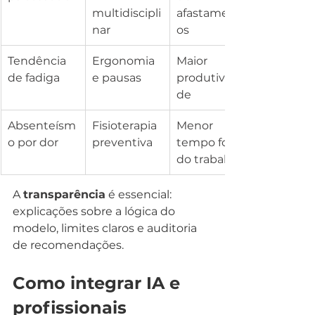
multidiscipli
afastament
nar
os
Tendência 
Ergonomia 
Maior 
de fadiga
e pausas
produtivida
de
Absenteísm
Fisioterapia 
Menor 
o por dor
preventiva
tempo fora 
do trabalho
A 
transparência
 é essencial: 
explicações sobre a lógica do 
modelo, limites claros e auditoria 
de recomendações.
Como integrar IA e 
profissionais 