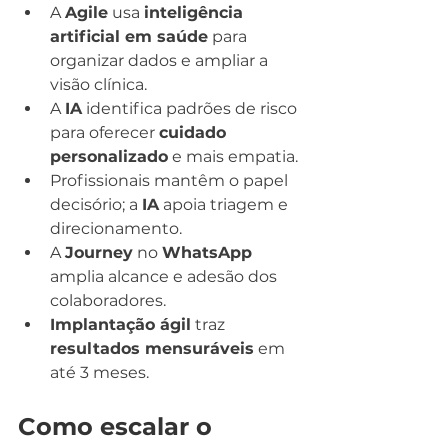
A 
Agile
 usa 
inteligência 
artificial em saúde
 para 
organizar dados e ampliar a 
visão clínica.
A 
IA
 identifica padrões de risco 
para oferecer 
cuidado 
personalizado
 e mais empatia.
Profissionais mantêm o papel 
decisório; a 
IA
 apoia triagem e 
direcionamento.
A 
Journey
 no 
WhatsApp
amplia alcance e adesão dos 
colaboradores.
Implantação ágil
 traz 
resultados mensuráveis
 em 
até 3 meses.
Como escalar o 