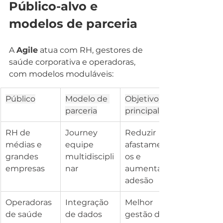
Público-alvo e 
modelos de parceria
A 
Agile
 atua com RH, gestores de 
saúde corporativa e operadoras, 
com modelos moduláveis:
Público
Modelo de 
Objetivo 
parceria
principal
RH de 
Journey 
Reduzir 
médias e 
equipe 
afastament
grandes 
multidiscipli
os e 
empresas
nar
aumentar 
adesão
Operadoras 
Integração 
Melhor 
de saúde
de dados
gestão de 