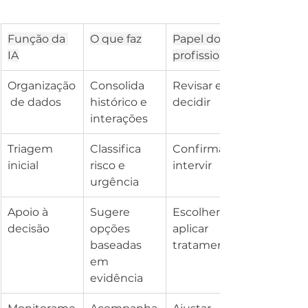
Função da 
O que faz
Papel do 
IA
profissional
Organização
Consolida 
Revisar e 
 de dados
histórico e 
decidir
interações
Triagem 
Classifica 
Confirmar e 
inicial
risco e 
intervir
urgência
Apoio à 
Sugere 
Escolher e 
decisão
opções 
aplicar 
baseadas 
tratamento
em 
evidência