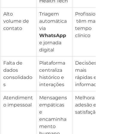
Health Tech
Alto 
Triagem 
Profissionais
volume de 
automática 
 têm mais 
contato
via 
tempo 
WhatsApp
clínico
e jornada 
digital
Falta de 
Plataforma 
Decisões 
dados 
centraliza 
mais 
consolidado
histórico e 
rápidas e 
s
interações
informadas
Atendiment
Mensagens 
Melhora 
o impessoal
empáticas 
adesão e 
e 
satisfação
encaminha
mento 
humano