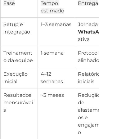
Fase
Tempo 
Entrega
estimado
Setup e 
1–3 semanas
Jornada via 
integração
WhatsApp
ativa
Treinament
1 semana
Protocolos 
o da equipe
alinhados
Execução 
4–12 
Relatórios 
inicial
semanas
iniciais
Resultados 
~3 meses
Redução 
mensurávei
de 
s
afastament
os e 
engajament
o