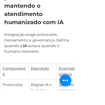
mantendo o 
atendimento 
humanizado com IA
Integração exige protocolos, 
treinamento e governança. Defina 
quando a 
IA
 avisa e quando o 
humano intervém.
Component
Descrição
Exemplo 
e
prático
Protocolos
Regras IA x 
Quando 
humano
encaminhar
 ao 
psicólogo