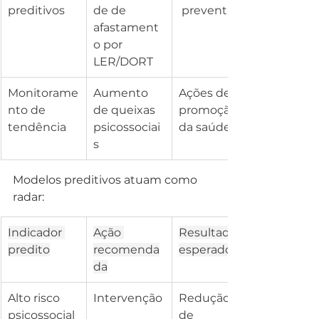
preditivos
de de 
 preventiva
afastament
o por 
LER/DORT
Monitorame
Aumento 
Ações de 
nto de 
de queixas 
promoção 
tendência
psicossociai
da saúde
s
Modelos preditivos atuam como 
radar:
Indicador 
Ação 
Resultado 
predito
recomenda
esperado
da
Alto risco 
Intervenção
Redução 
psicossocial
de 