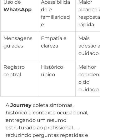
Uso de 
Acessibilida
Maior 
WhatsApp
de e 
alcance e 
familiaridad
resposta 
e
rápida
Mensagens 
Empatia e 
Mais 
guiadas
clareza
adesão ao 
cuidado
Registro 
Histórico 
Melhor 
central
único
coordenaçã
o do 
cuidado
A 
Journey
 coleta sintomas, 
histórico e contexto ocupacional, 
entregando um resumo 
estruturado ao profissional — 
reduzindo perguntas repetidas e 