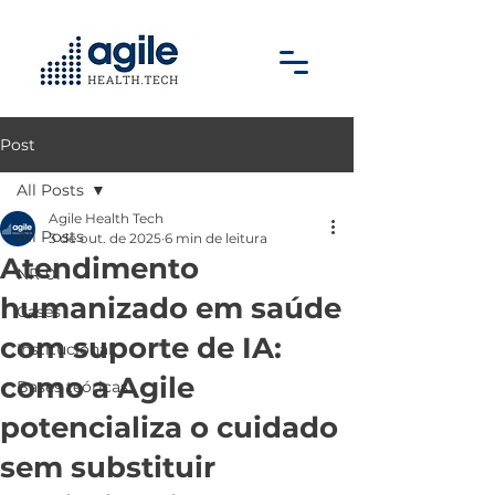
Post
All Posts
Agile Health Tech
All Posts
3 de out. de 2025
6 min de leitura
Atendimento
NR-01
humanizado em saúde
Cases
com suporte de IA:
Institucional
como a Agile
Bases teóricas
potencializa o cuidado
sem substituir