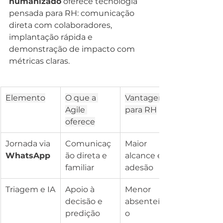
humanizado
 oferece tecnologia 
pensada para RH: comunicação 
direta com colaboradores, 
implantação rápida e 
demonstração de impacto com 
métricas claras.
Elemento
O que a 
Vantagem 
Agile 
para RH
oferece
Jornada via 
Comunicaç
Maior 
WhatsApp
ão direta e 
alcance e 
familiar
adesão
Triagem e IA
Apoio à 
Menor 
decisão e 
absenteísm
predição
o