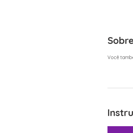
Sobr
Você també
Instr