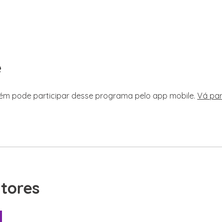
e
m pode participar desse programa pelo app mobile.
Vá pa
utores